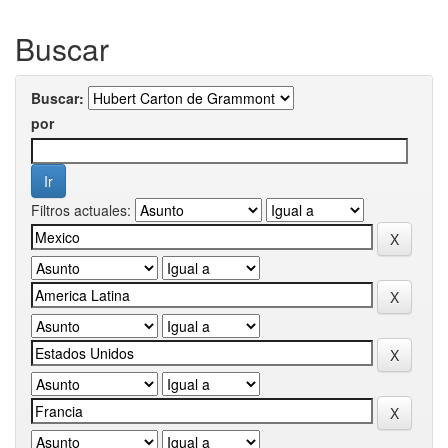
Buscar
Buscar:
por
Filtros actuales: