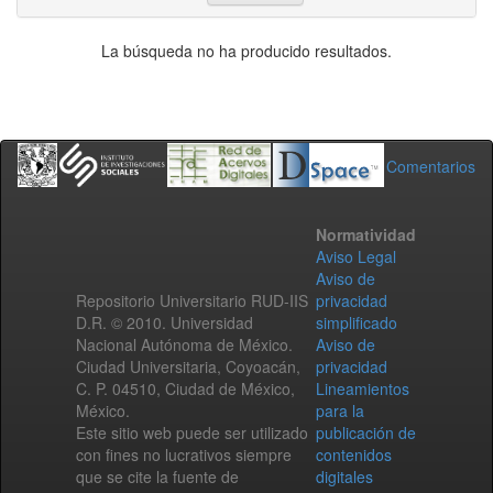
La búsqueda no ha producido resultados.
Comentarios
Normatividad
Aviso Legal
Aviso de
Repositorio Universitario RUD-IIS
privacidad
D.R. © 2010. Universidad
simplificado
Nacional Autónoma de México.
Aviso de
Ciudad Universitaria, Coyoacán,
privacidad
C. P. 04510, Ciudad de México,
Lineamientos
México.
para la
Este sitio web puede ser utilizado
publicación de
con fines no lucrativos siempre
contenidos
que se cite la fuente de
digitales