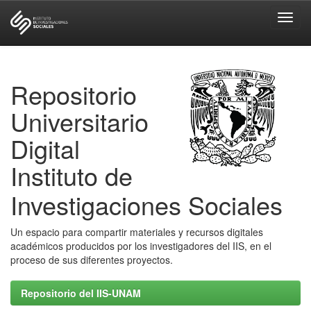
Skip
navigation
Repositorio
Universitario
Digital
Instituto de
Investigaciones Sociales
Un espacio para compartir materiales y recursos digitales
académicos producidos por los investigadores del IIS, en el
proceso de sus diferentes proyectos.
Repositorio del IIS-UNAM