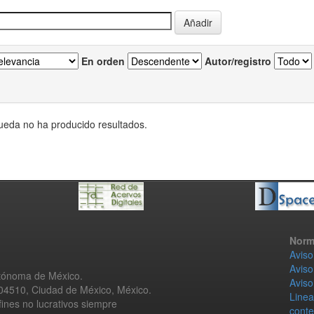
En orden
Autor/registro
eda no ha producido resultados.
Norm
Aviso
Aviso
utónoma de México.
Aviso
 04510, Ciudad de México, México.
Linea
fines no lucrativos siempre
conte