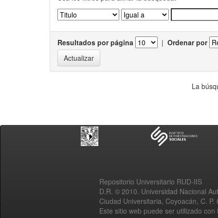
Resultados por página
|
Ordenar por
La búsqu
Repositorio Universitario RUD-IIS
D.R. © 2010. Universidad Nacional A
Ciudad Universitaria, Coyoacán, C. P.
Este sitio web puede ser utilizado con 