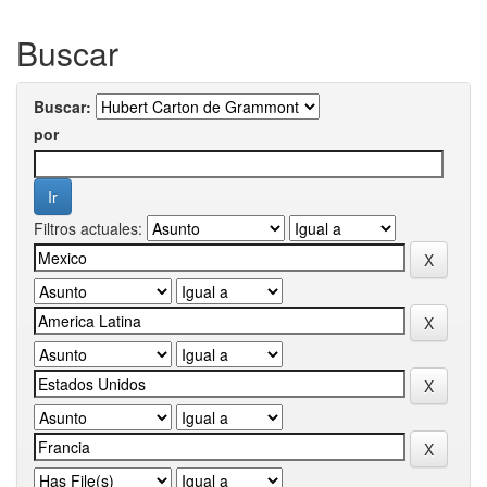
Buscar
Buscar:
por
Filtros actuales: