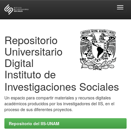
Skip
navigation
Repositorio
Universitario
Digital
Instituto de
Investigaciones Sociales
Un espacio para compartir materiales y recursos digitales
académicos producidos por los investigadores del IIS, en el
proceso de sus diferentes proyectos.
Repositorio del IIS-UNAM