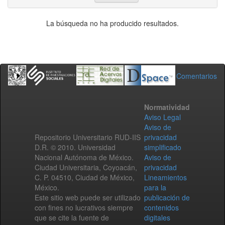
La búsqueda no ha producido resultados.
Comentarios
Normatividad
Aviso Legal
Aviso de
Repositorio Universitario RUD-IIS
privacidad
D.R. © 2010. Universidad
simplificado
Nacional Autónoma de México.
Aviso de
Ciudad Universitaria, Coyoacán,
privacidad
C. P. 04510, Ciudad de México,
Lineamientos
México.
para la
Este sitio web puede ser utilizado
publicación de
con fines no lucrativos siempre
contenidos
que se cite la fuente de
digitales