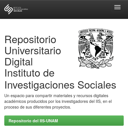
Skip
navigation
Repositorio
Universitario
Digital
Instituto de
Investigaciones Sociales
Un espacio para compartir materiales y recursos digitales
académicos producidos por los investigadores del IIS, en el
proceso de sus diferentes proyectos.
Repositorio del IIS-UNAM