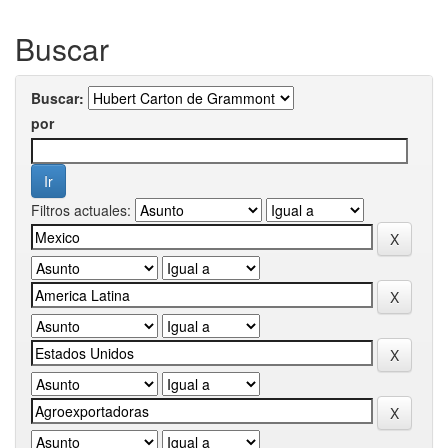
Buscar
Buscar:
por
Filtros actuales: