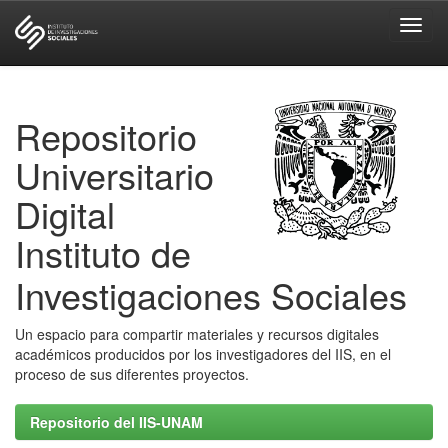
Skip
navigation
Repositorio
Universitario
Digital
Instituto de
Investigaciones Sociales
Un espacio para compartir materiales y recursos digitales
académicos producidos por los investigadores del IIS, en el
proceso de sus diferentes proyectos.
Repositorio del IIS-UNAM