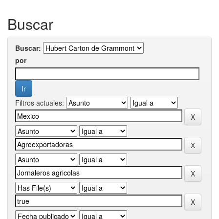
Buscar
Buscar:
por
Filtros actuales: