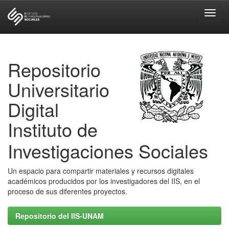
Skip
navigation
Repositorio
Universitario
Digital
Instituto de
Investigaciones Sociales
Un espacio para compartir materiales y recursos digitales
académicos producidos por los investigadores del IIS, en el
proceso de sus diferentes proyectos.
Repositorio del IIS-UNAM