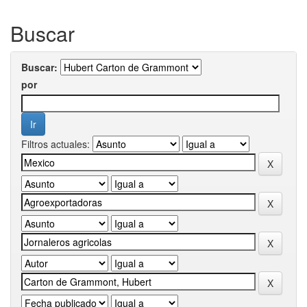
Buscar
Buscar:
por
Filtros actuales: