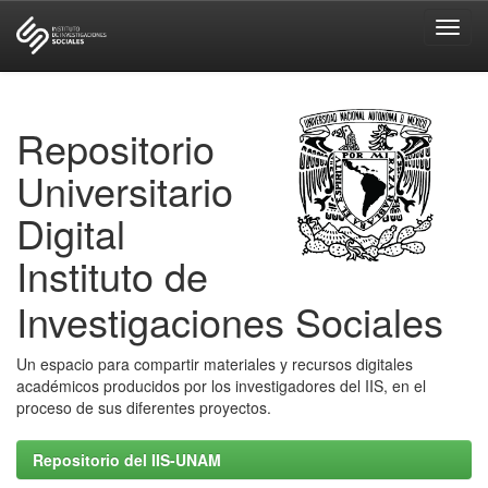
Skip
navigation
Repositorio
Universitario
Digital
Instituto de
Investigaciones Sociales
Un espacio para compartir materiales y recursos digitales
académicos producidos por los investigadores del IIS, en el
proceso de sus diferentes proyectos.
Repositorio del IIS-UNAM