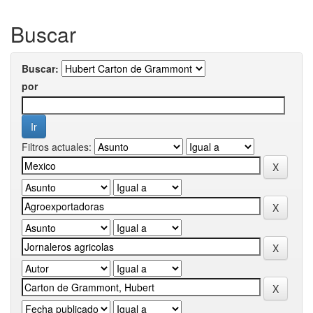
Buscar
Buscar:
por
Filtros actuales: