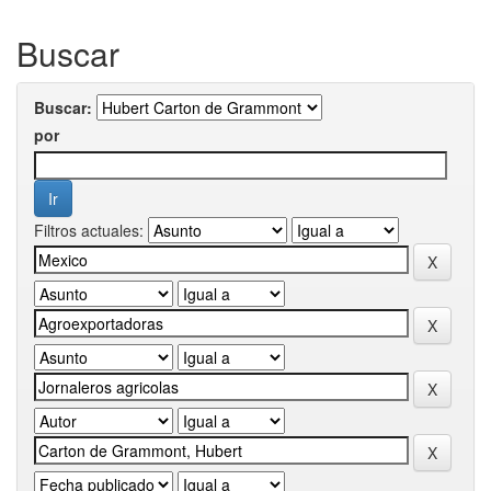
Buscar
Buscar:
por
Filtros actuales: