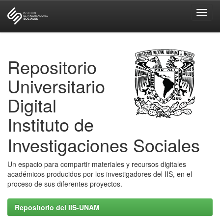
Skip
navigation
Repositorio
Universitario
Digital
Instituto de
Investigaciones Sociales
Un espacio para compartir materiales y recursos digitales
académicos producidos por los investigadores del IIS, en el
proceso de sus diferentes proyectos.
Repositorio del IIS-UNAM