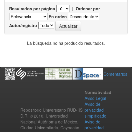
Resultados por página
|
Ordenar por
En orden
Autor/registro
La búsqueda no ha producido resultados.
Comentarios
Normatividad
Aviso Legal
Aviso de
Repositorio Universitario RUD-IIS
privacidad
D.R. © 2010. Universidad
simplificado
Nacional Autónoma de México.
Aviso de
Ciudad Universitaria, Coyoacán,
privacidad