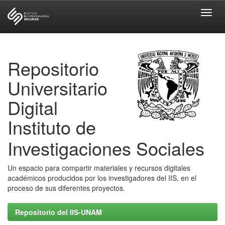
Skip
navigation
Repositorio
Universitario
Digital
Instituto de
Investigaciones Sociales
Un espacio para compartir materiales y recursos digitales
académicos producidos por los investigadores del IIS, en el
proceso de sus diferentes proyectos.
Repositorio del IIS-UNAM