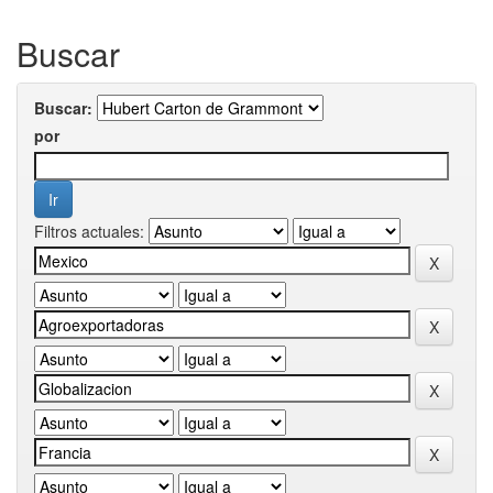
Buscar
Buscar:
por
Filtros actuales: