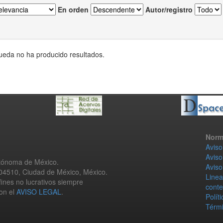
En orden
Autor/registro
eda no ha producido resultados.
Norm
Aviso
Aviso
utónoma de México.
Aviso
 04510, Ciudad de México, México.
Linea
fines no lucrativos siempre
conte
con el
AVISO LEGAL
.
Polít
Térmi