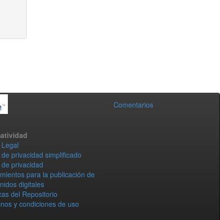
Comentarios
atividad
 Legal
 de privacidad simplificado
 de privacidad
mientos para la publicación de
nidos digitales
icas del Repositorio
nos y condiciones de uso