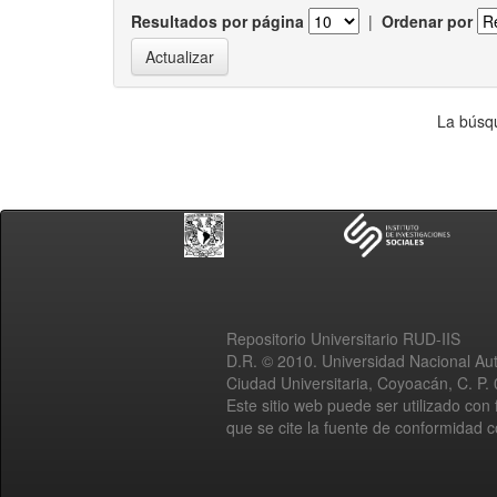
Resultados por página
|
Ordenar por
La búsqu
Repositorio Universitario RUD-IIS
D.R. © 2010. Universidad Nacional A
Ciudad Universitaria, Coyoacán, C. P.
Este sitio web puede ser utilizado con 
que se cite la fuente de conformidad 