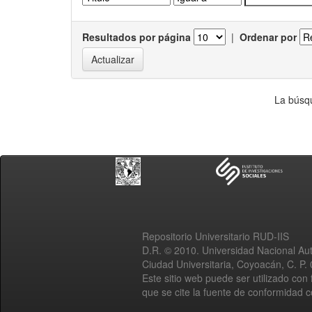
Resultados por página
|
Ordenar por
La búsqu
Repositorio Universitario RUD-IIS
D.R. © 2010. Universidad Nacional A
Ciudad Universitaria, Coyoacán, C. P.
Este sitio web puede ser utilizado con 
que se cite la fuente de conformidad 