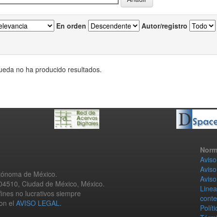
En orden
Autor/registro
eda no ha producido resultados.
Norm
Aviso
Aviso
utónoma de México.
Aviso
 04510, Ciudad de México, México.
Linea
fines no lucrativos siempre
conte
con el
AVISO LEGAL
.
Polít