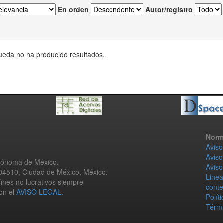
En orden
Autor/registro
eda no ha producido resultados.
Norm
Aviso
Aviso
utónoma de México.
Aviso
 04510, Ciudad de México, México.
Linea
fines no lucrativos siempre
conte
con el
AVISO LEGAL
.
Polít
Térmi