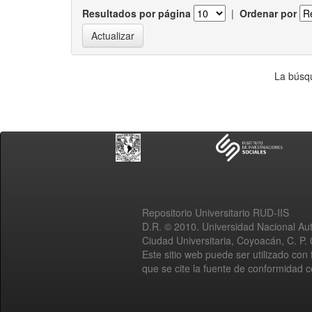
Resultados por página
|
Ordenar por
La búsqu
Repositorio Universitario RUD-IIS
D.R. © 2010. Universidad Nacional A
Ciudad Universitaria, Coyoacán, C. P.
Este sitio web puede ser utilizado con 
que se cite la fuente de conformidad 