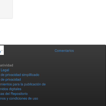
Comentarios
atividad
 Legal
 de privacidad simplificado
 de privacidad
mientos para la publicación de
nidos digitales
icas del Repositorio
nos y condiciones de uso