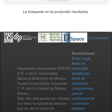
La búsqueda no ha producido resultados.
Comentarios
Normatividad
Aviso Legal
Aviso de
Repositorio Universitario RUD-IIS
privacidad
D.R. © 2010. Universidad
simplificado
Nacional Autónoma de México.
Aviso de
Ciudad Universitaria, Coyoacán,
privacidad
C. P. 04510, Ciudad de México,
Lineamientos
México.
para la
Este sitio web puede ser utilizado
publicación de
con fines no lucrativos siempre
contenidos
que se cite la fuente de
digitales