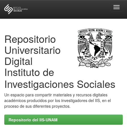
Skip
navigation
Repositorio
Universitario
Digital
Instituto de
Investigaciones Sociales
Un espacio para compartir materiales y recursos digitales
académicos producidos por los investigadores del IIS, en el
proceso de sus diferentes proyectos.
Repositorio del IIS-UNAM