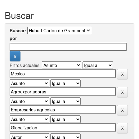
Buscar
Buscar:
por
Filtros actuales: