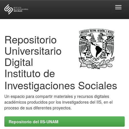
Skip
navigation
Repositorio
Universitario
Digital
Instituto de
Investigaciones Sociales
Un espacio para compartir materiales y recursos digitales
académicos producidos por los investigadores del IIS, en el
proceso de sus diferentes proyectos.
Repositorio del IIS-UNAM