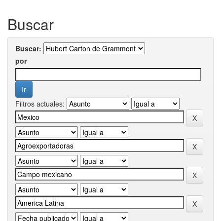
Buscar
Buscar:
por
Filtros actuales: