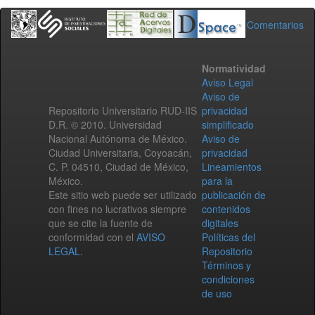
Comentarios
Normatividad
Aviso Legal
Aviso de
Repositorio Universitario RUD-IIS
privacidad
D.R. © 2010. Universidad
simplificado
Nacional Autónoma de México.
Aviso de
Ciudad Universitaria, Coyoacán,
privacidad
C. P. 04510, Ciudad de México,
Lineamientos
México.
para la
Este sitio web puede ser utilizado
publicación de
con fines no lucrativos siempre
contenidos
que se cite la fuente de
digitales
conformidad con el
AVISO
Políticas del
LEGAL
.
Repositorio
Términos y
condiciones
de uso