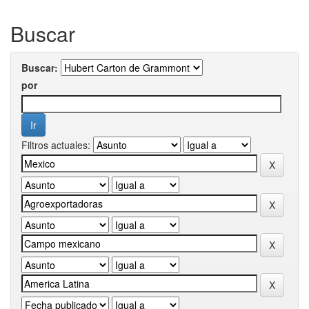
Buscar
Buscar:
por
Filtros actuales: