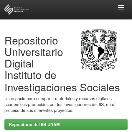
Skip
navigation
Repositorio
Universitario
Digital
Instituto de
Investigaciones Sociales
Un espacio para compartir materiales y recursos digitales
académicos producidos por los investigadores del IIS, en el
proceso de sus diferentes proyectos.
Repositorio del IIS-UNAM