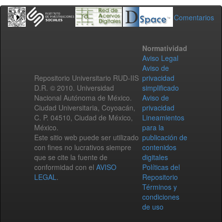
Comentarios
Normatividad
Aviso Legal
Aviso de
Repositorio Universitario RUD-IIS
privacidad
D.R. © 2010. Universidad
simplificado
Nacional Autónoma de México.
Aviso de
Ciudad Universitaria, Coyoacán,
privacidad
C. P. 04510, Ciudad de México,
Lineamientos
México.
para la
Este sitio web puede ser utilizado
publicación de
con fines no lucrativos siempre
contenidos
que se cite la fuente de
digitales
conformidad con el
AVISO
Políticas del
LEGAL
.
Repositorio
Términos y
condiciones
de uso