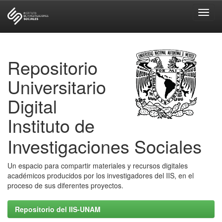
Skip
navigation
Repositorio
Universitario
Digital
Instituto de
Investigaciones Sociales
Un espacio para compartir materiales y recursos digitales
académicos producidos por los investigadores del IIS, en el
proceso de sus diferentes proyectos.
Repositorio del IIS-UNAM