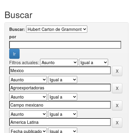
Buscar
Buscar:
por
Filtros actuales: