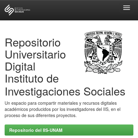
Skip
navigation
Repositorio
Universitario
Digital
Instituto de
Investigaciones Sociales
Un espacio para compartir materiales y recursos digitales
académicos producidos por los investigadores del IIS, en el
proceso de sus diferentes proyectos.
Repositorio del IIS-UNAM