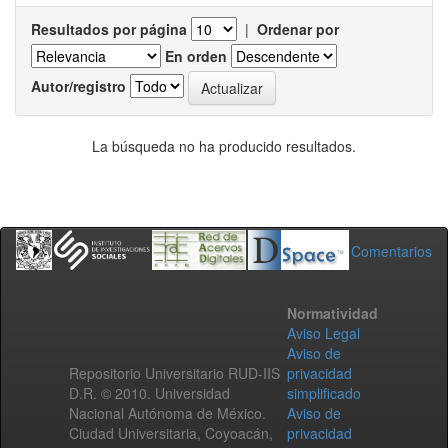
Resultados por página
|
Ordenar por
En orden
Autor/registro
La búsqueda no ha producido resultados.
Comentarios
Normatividad
Aviso Legal
Aviso de
Repositorio Universitario RUD-IIS
privacidad
D.R. © 2010. Universidad
simplificado
Nacional Autónoma de México.
Aviso de
Ciudad Universitaria, Coyoacán,
privacidad