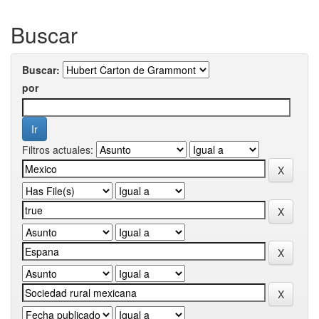
Buscar
Buscar:
por
Filtros actuales: