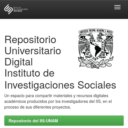
Skip
navigation
Repositorio
Universitario
Digital
Instituto de
Investigaciones Sociales
Un espacio para compartir materiales y recursos digitales
académicos producidos por los investigadores del IIS, en el
proceso de sus diferentes proyectos.
Repositorio del IIS-UNAM