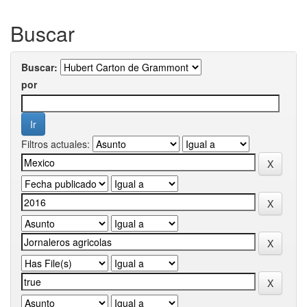
Buscar
Buscar:
por
Filtros actuales: