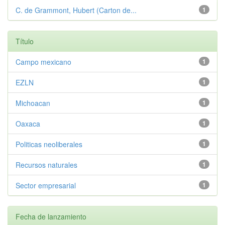
C. de Grammont, Hubert (Carton de...
1
Título
Campo mexicano
1
EZLN
1
Michoacan
1
Oaxaca
1
Politicas neoliberales
1
Recursos naturales
1
Sector empresarial
1
Fecha de lanzamiento