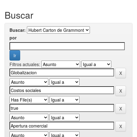
Buscar
Buscar:
por
Filtros actuales: