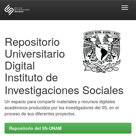
Skip
navigation
Repositorio
Universitario
Digital
Instituto de
Investigaciones Sociales
Un espacio para compartir materiales y recursos digitales
académicos producidos por los investigadores del IIS, en el
proceso de sus diferentes proyectos.
Repositorio del IIS-UNAM