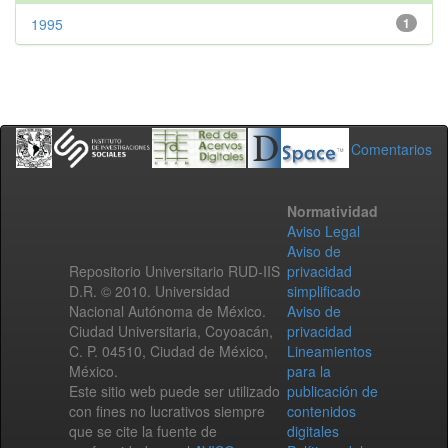
1995
1
Comentarios
Normatividad
Aviso Legal
Aviso de
Repositorio Universitario RUD-IIS
privacidad
D.R. © 2010. Universidad
simplificado
Nacional Autónoma de México.
Aviso de
Ciudad Universitaria, Coyoacán,
privacidad
C. P. 04510, Ciudad de México,
Lineamientos
México.
para la
Este sitio web puede ser utilizado
publicación de
con fines no lucrativos siempre
contenidos
que se cite la fuente de
digitales