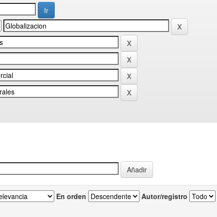
En orden
Autor/registro