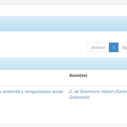
Anterior
1
Si
Autor(es)
ro ambiental y reorganización social
C. de Grammont, Hubert (Carto
Grammont)