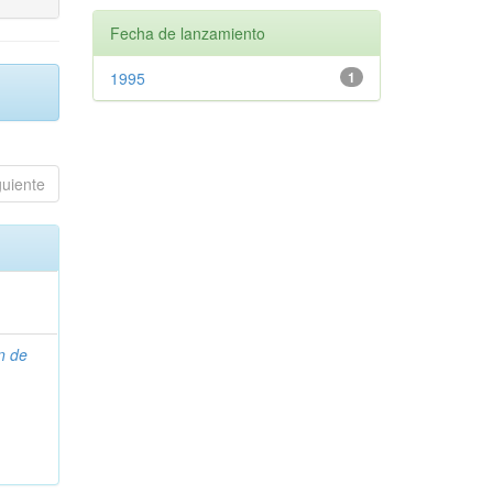
Fecha de lanzamiento
1995
1
guiente
n de