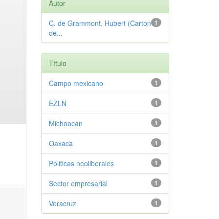
Autor
C. de Grammont, Hubert (Carton
1
de...
Título
Campo mexicano
1
EZLN
1
Michoacan
1
Oaxaca
1
Politicas neoliberales
1
Sector empresarial
1
Veracruz
1