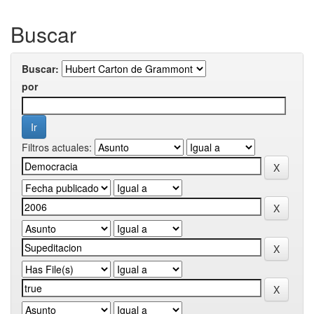
Buscar
Buscar:
por
Filtros actuales: