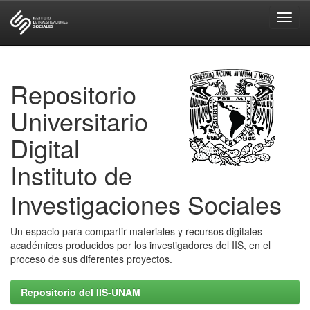
Skip
navigation
Repositorio
Universitario
Digital
Instituto de
Investigaciones Sociales
Un espacio para compartir materiales y recursos digitales
académicos producidos por los investigadores del IIS, en el
proceso de sus diferentes proyectos.
Repositorio del IIS-UNAM