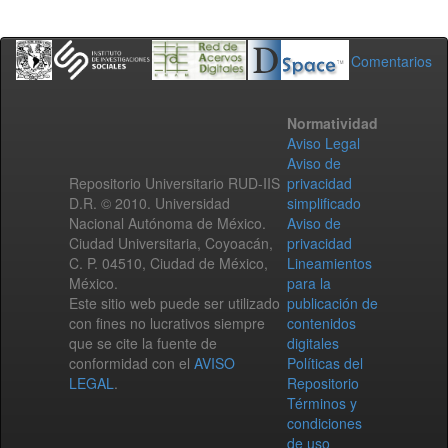
Comentarios
Normatividad
Aviso Legal
Aviso de
Repositorio Universitario RUD-IIS
privacidad
D.R. © 2010. Universidad
simplificado
Nacional Autónoma de México.
Aviso de
Ciudad Universitaria, Coyoacán,
privacidad
C. P. 04510, Ciudad de México,
Lineamientos
México.
para la
Este sitio web puede ser utilizado
publicación de
con fines no lucrativos siempre
contenidos
que se cite la fuente de
digitales
conformidad con el
AVISO
Políticas del
LEGAL
.
Repositorio
Términos y
condiciones
de uso