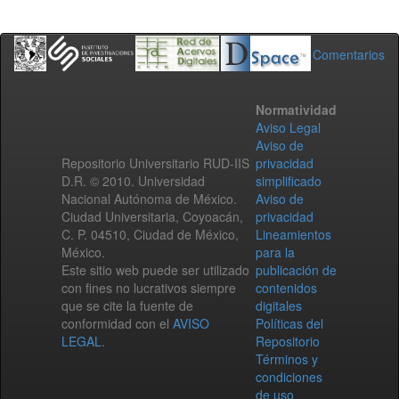
Comentarios
Normatividad
Aviso Legal
Aviso de
Repositorio Universitario RUD-IIS
privacidad
D.R. © 2010. Universidad
simplificado
Nacional Autónoma de México.
Aviso de
Ciudad Universitaria, Coyoacán,
privacidad
C. P. 04510, Ciudad de México,
Lineamientos
México.
para la
Este sitio web puede ser utilizado
publicación de
con fines no lucrativos siempre
contenidos
que se cite la fuente de
digitales
conformidad con el
AVISO
Políticas del
LEGAL
.
Repositorio
Términos y
condiciones
de uso