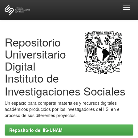
Skip
navigation
Repositorio
Universitario
Digital
Instituto de
Investigaciones Sociales
Un espacio para compartir materiales y recursos digitales
académicos producidos por los investigadores del IIS, en el
proceso de sus diferentes proyectos.
Repositorio del IIS-UNAM