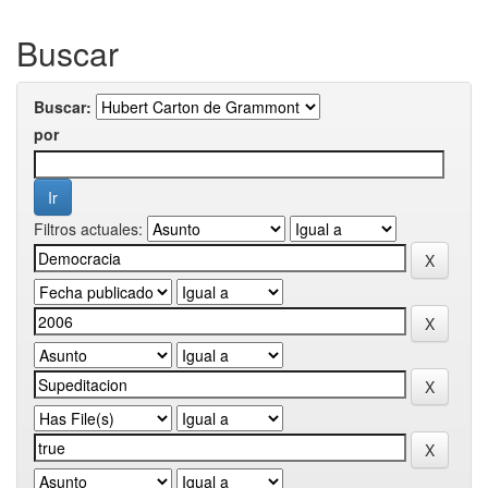
Buscar
Buscar:
por
Filtros actuales: