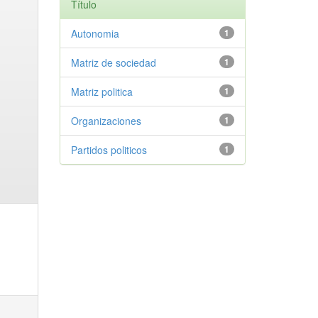
Título
Autonomia
1
Matriz de sociedad
1
Matriz politica
1
Organizaciones
1
Partidos politicos
1