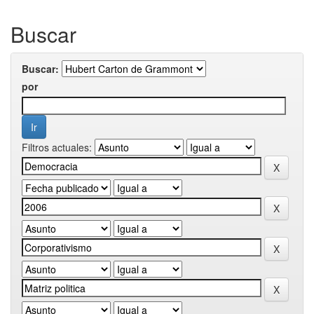
Buscar
Buscar:
por
Filtros actuales: