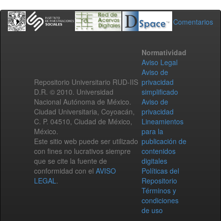
Comentarios
Normatividad
Aviso Legal
Aviso de
Repositorio Universitario RUD-IIS
privacidad
D.R. © 2010. Universidad
simplificado
Nacional Autónoma de México.
Aviso de
Ciudad Universitaria, Coyoacán,
privacidad
C. P. 04510, Ciudad de México,
Lineamientos
México.
para la
Este sitio web puede ser utilizado
publicación de
con fines no lucrativos siempre
contenidos
que se cite la fuente de
digitales
conformidad con el
AVISO
Políticas del
LEGAL
.
Repositorio
Términos y
condiciones
de uso