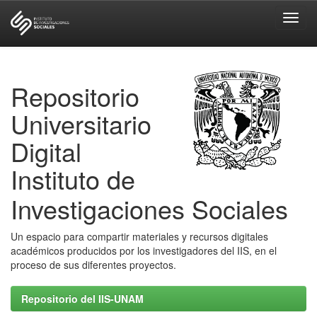
Skip
navigation
Repositorio
Universitario
Digital
Instituto de
Investigaciones Sociales
Un espacio para compartir materiales y recursos digitales
académicos producidos por los investigadores del IIS, en el
proceso de sus diferentes proyectos.
Repositorio del IIS-UNAM