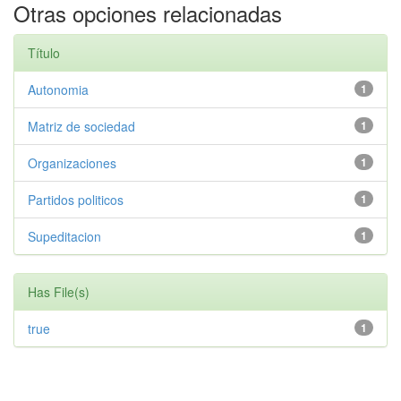
Otras opciones relacionadas
Título
Autonomia
1
Matriz de sociedad
1
Organizaciones
1
Partidos politicos
1
Supeditacion
1
Has File(s)
true
1