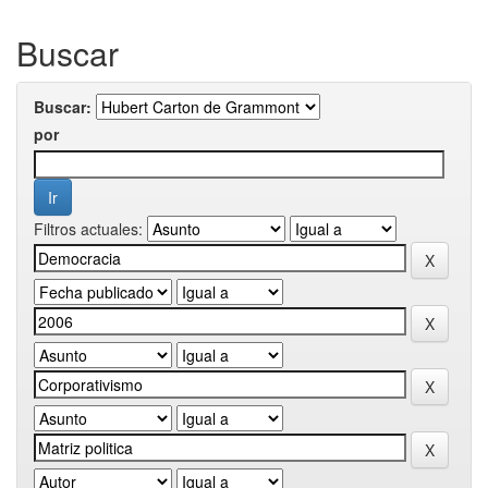
Buscar
Buscar:
por
Filtros actuales: