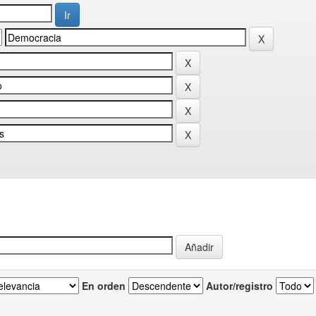
En orden
Autor/registro