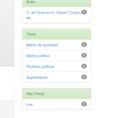
Autor
C. de Grammont, Hubert (Carton
1
de...
Título
Matriz de sociedad
1
Matriz politica
1
Partidos politicos
1
Supeditacion
1
Has File(s)
true
1