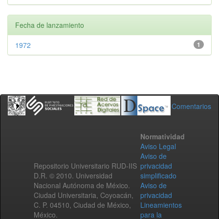
Fecha de lanzamiento
1972
1
Comentarios
Normatividad
Aviso Legal
Aviso de
Repositorio Universitario RUD-IIS
privacidad
D.R. © 2010. Universidad
simplificado
Nacional Autónoma de México.
Aviso de
Ciudad Universitaria, Coyoacán,
privacidad
C. P. 04510, Ciudad de México,
Lineamientos
México.
para la