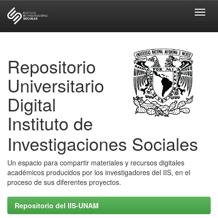
Skip
navigation
Repositorio
Universitario
Digital
Instituto de
Investigaciones Sociales
Un espacio para compartir materiales y recursos digitales
académicos producidos por los investigadores del IIS, en el
proceso de sus diferentes proyectos.
Repositorio del IIS-UNAM