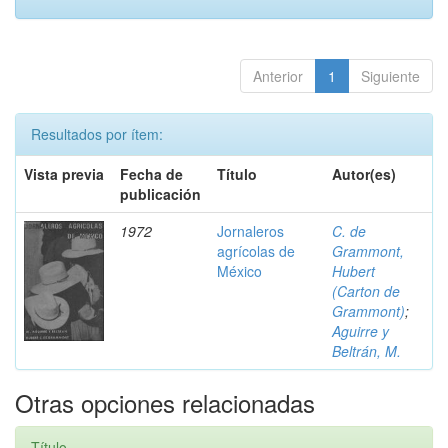
Anterior
1
Siguiente
Resultados por ítem:
Vista previa
Fecha de
Título
Autor(es)
publicación
1972
Jornaleros
C. de
agrícolas de
Grammont,
México
Hubert
(Carton de
Grammont)
;
Aguirre y
Beltrán, M.
Otras opciones relacionadas
Título