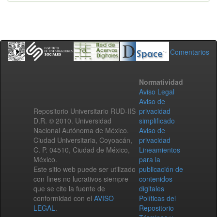
Comentarios
Normatividad
Aviso Legal
Aviso de
Repositorio Universitario RUD-IIS
privacidad
D.R. © 2010. Universidad
simplificado
Nacional Autónoma de México.
Aviso de
Ciudad Universitaria, Coyoacán,
privacidad
C. P. 04510, Ciudad de México,
Lineamientos
México.
para la
Este sitio web puede ser utilizado
publicación de
con fines no lucrativos siempre
contenidos
que se cite la fuente de
digitales
conformidad con el
AVISO
Políticas del
LEGAL
.
Repositorio