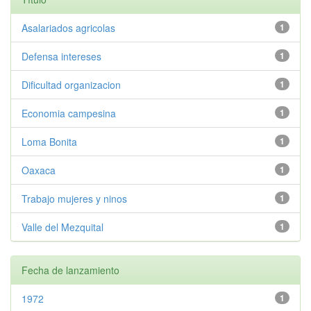
Asalariados agricolas
1
Defensa intereses
1
Dificultad organizacion
1
Economia campesina
1
Loma Bonita
1
Oaxaca
1
Trabajo mujeres y ninos
1
Valle del Mezquital
1
Fecha de lanzamiento
1972
1