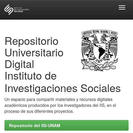
Skip
navigation
Repositorio
Universitario
Digital
Instituto de
Investigaciones Sociales
Un espacio para compartir materiales y recursos digitales
académicos producidos por los investigadores del IIS, en el
proceso de sus diferentes proyectos.
Repositorio del IIS-UNAM