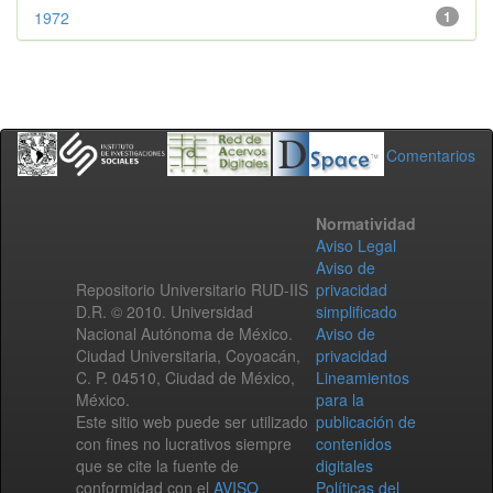
1972
1
Comentarios
Normatividad
Aviso Legal
Aviso de
Repositorio Universitario RUD-IIS
privacidad
D.R. © 2010. Universidad
simplificado
Nacional Autónoma de México.
Aviso de
Ciudad Universitaria, Coyoacán,
privacidad
C. P. 04510, Ciudad de México,
Lineamientos
México.
para la
Este sitio web puede ser utilizado
publicación de
con fines no lucrativos siempre
contenidos
que se cite la fuente de
digitales
conformidad con el
AVISO
Políticas del