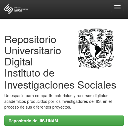
Skip
navigation
Repositorio
Universitario
Digital
Instituto de
Investigaciones Sociales
Un espacio para compartir materiales y recursos digitales
académicos producidos por los investigadores del IIS, en el
proceso de sus diferentes proyectos.
Repositorio del IIS-UNAM