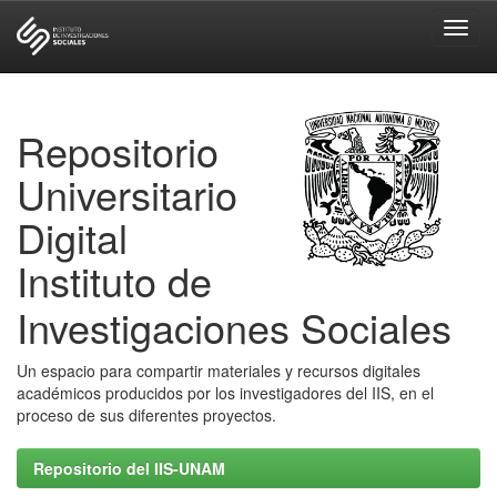
Skip
navigation
Repositorio
Universitario
Digital
Instituto de
Investigaciones Sociales
Un espacio para compartir materiales y recursos digitales
académicos producidos por los investigadores del IIS, en el
proceso de sus diferentes proyectos.
Repositorio del IIS-UNAM