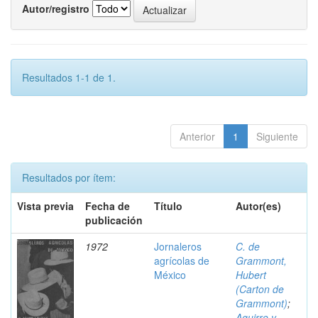
Autor/registro
Resultados 1-1 de 1.
Anterior
1
Siguiente
Resultados por ítem:
Vista previa
Fecha de
Título
Autor(es)
publicación
1972
Jornaleros
C. de
agrícolas de
Grammont,
México
Hubert
(Carton de
Grammont)
;
Aguirre y