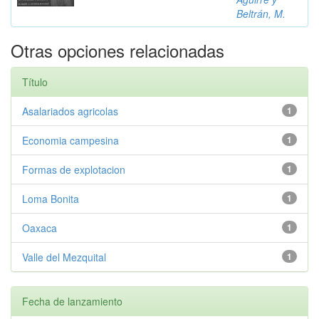
Beltrán, M.
Otras opciones relacionadas
Título
Asalariados agricolas
1
Economia campesina
1
Formas de explotacion
1
Loma Bonita
1
Oaxaca
1
Valle del Mezquital
1
Fecha de lanzamiento