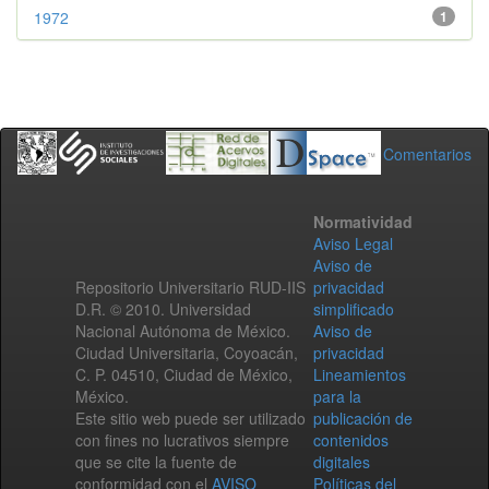
1972
1
Comentarios
Normatividad
Aviso Legal
Aviso de
Repositorio Universitario RUD-IIS
privacidad
D.R. © 2010. Universidad
simplificado
Nacional Autónoma de México.
Aviso de
Ciudad Universitaria, Coyoacán,
privacidad
C. P. 04510, Ciudad de México,
Lineamientos
México.
para la
Este sitio web puede ser utilizado
publicación de
con fines no lucrativos siempre
contenidos
que se cite la fuente de
digitales
conformidad con el
AVISO
Políticas del