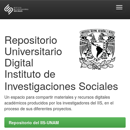
Skip
navigation
Repositorio
Universitario
Digital
Instituto de
Investigaciones Sociales
Un espacio para compartir materiales y recursos digitales
académicos producidos por los investigadores del IIS, en el
proceso de sus diferentes proyectos.
Repositorio del IIS-UNAM