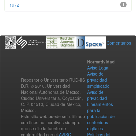
1972
1
Comentarios
Normatividad
Aviso Legal
Aviso de
Repositorio Universitario RUD-IIS
privacidad
D.R. © 2010. Universidad
simplificado
Nacional Autónoma de México.
Aviso de
Ciudad Universitaria, Coyoacán,
privacidad
C. P. 04510, Ciudad de México,
Lineamientos
México.
para la
Este sitio web puede ser utilizado
publicación de
con fines no lucrativos siempre
contenidos
que se cite la fuente de
digitales
conformidad con el
AVISO
Políticas del