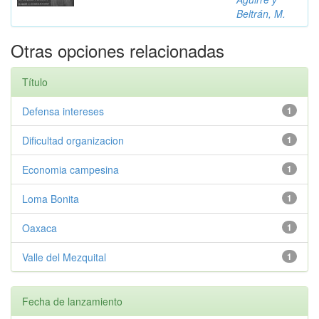
Beltrán, M.
Otras opciones relacionadas
Título
Defensa intereses
1
Dificultad organizacion
1
Economia campesina
1
Loma Bonita
1
Oaxaca
1
Valle del Mezquital
1
Fecha de lanzamiento