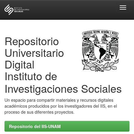
Skip
navigation
Repositorio
Universitario
Digital
Instituto de
Investigaciones Sociales
Un espacio para compartir materiales y recursos digitales
académicos producidos por los investigadores del IIS, en el
proceso de sus diferentes proyectos.
Repositorio del IIS-UNAM