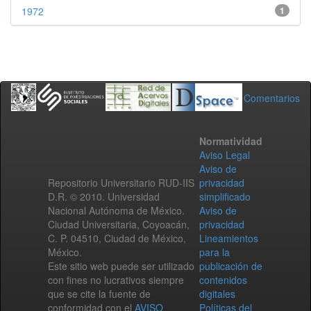
1972
1
Comentarios
Normatividad
Aviso Legal
Aviso de
Repositorio Universitario RUD-IIS
privacidad
D.R. © 2010. Universidad
simplificado
Nacional Autónoma de México.
Aviso de
Ciudad Universitaria, Coyoacán,
privacidad
C. P. 04510, Ciudad de México,
Lineamientos
México.
para la
Este sitio web puede ser utilizado
publicación de
con fines no lucrativos siempre
contenidos
que se cite la fuente de
digitales
conformidad con el
AVISO
Políticas del