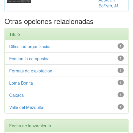
Beltrán, M.
Otras opciones relacionadas
Título
Dificultad organizacion
1
Economia campesina
1
Formas de explotacion
1
Loma Bonita
1
Oaxaca
1
Valle del Mezquital
1
Fecha de lanzamiento