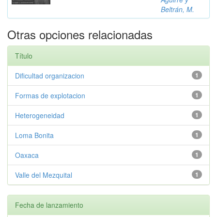
Beltrán, M.
Otras opciones relacionadas
Título
Dificultad organizacion
1
Formas de explotacion
1
Heterogeneidad
1
Loma Bonita
1
Oaxaca
1
Valle del Mezquital
1
Fecha de lanzamiento