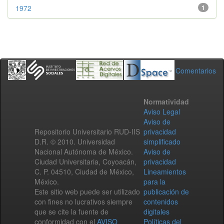
1972
1
Comentarios
Normatividad
Aviso Legal
Aviso de
Repositorio Universitario RUD-IIS
privacidad
D.R. © 2010. Universidad
simplificado
Nacional Autónoma de México.
Aviso de
Ciudad Universitaria, Coyoacán,
privacidad
C. P. 04510, Ciudad de México,
Lineamientos
México.
para la
Este sitio web puede ser utilizado
publicación de
con fines no lucrativos siempre
contenidos
que se cite la fuente de
digitales
conformidad con el
AVISO
Políticas del