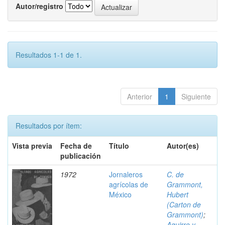
Autor/registro
Resultados 1-1 de 1.
Anterior
1
Siguiente
Resultados por ítem:
Vista previa
Fecha de
Título
Autor(es)
publicación
1972
Jornaleros
C. de
agrícolas de
Grammont,
México
Hubert
(Carton de
Grammont)
;
Aguirre y