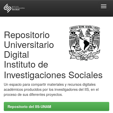
Skip
navigation
Repositorio
Universitario
Digital
Instituto de
Investigaciones Sociales
Un espacio para compartir materiales y recursos digitales
académicos producidos por los investigadores del IIS, en el
proceso de sus diferentes proyectos.
Repositorio del IIS-UNAM