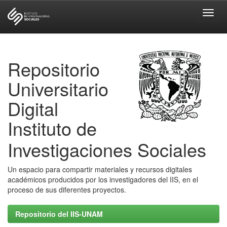
Skip
navigation
Repositorio
Universitario
Digital
Instituto de
Investigaciones Sociales
Un espacio para compartir materiales y recursos digitales
académicos producidos por los investigadores del IIS, en el
proceso de sus diferentes proyectos.
Repositorio del IIS-UNAM