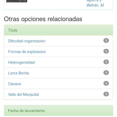
Beltrán, M.
Otras opciones relacionadas
Título
Dificultad organizacion
1
Formas de explotacion
1
Heterogeneidad
1
Loma Bonita
1
Oaxaca
1
Valle del Mezquital
1
Fecha de lanzamiento