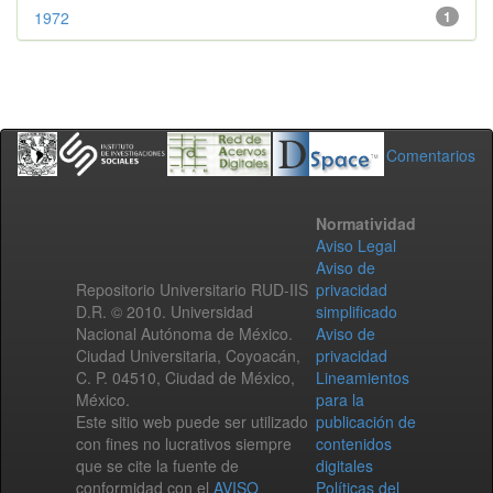
1972
1
Comentarios
Normatividad
Aviso Legal
Aviso de
Repositorio Universitario RUD-IIS
privacidad
D.R. © 2010. Universidad
simplificado
Nacional Autónoma de México.
Aviso de
Ciudad Universitaria, Coyoacán,
privacidad
C. P. 04510, Ciudad de México,
Lineamientos
México.
para la
Este sitio web puede ser utilizado
publicación de
con fines no lucrativos siempre
contenidos
que se cite la fuente de
digitales
conformidad con el
AVISO
Políticas del