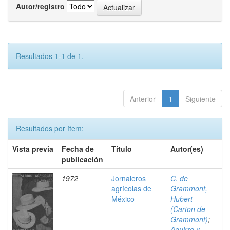
Autor/registro
Resultados 1-1 de 1.
Anterior
1
Siguiente
Resultados por ítem:
Vista previa
Fecha de
Título
Autor(es)
publicación
1972
Jornaleros
C. de
agrícolas de
Grammont,
México
Hubert
(Carton de
Grammont)
;
Aguirre y