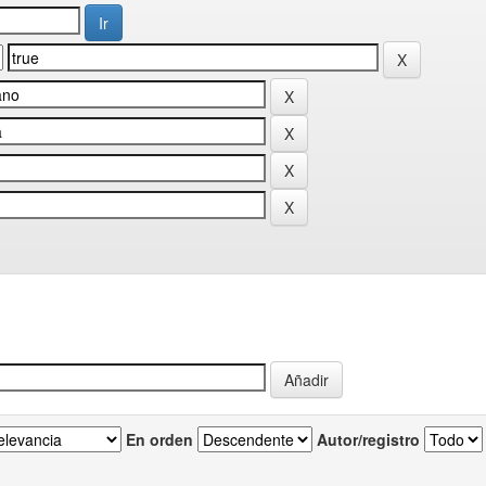
En orden
Autor/registro