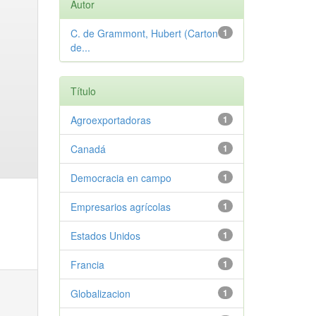
Autor
C. de Grammont, Hubert (Carton
1
de...
Título
Agroexportadoras
1
Canadá
1
Democracia en campo
1
Empresarios agrícolas
1
Estados Unidos
1
Francia
1
Globalizacion
1