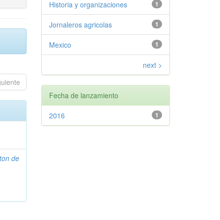
Historia y organizaciones
1
Jornaleros agricolas
1
Mexico
1
next >
guiente
Fecha de lanzamiento
2016
1
ton de