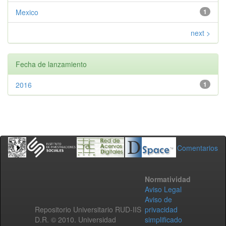
Mexico
1
next >
Fecha de lanzamiento
2016
1
Comentarios
Normatividad
Aviso Legal
Aviso de
Repositorio Universitario RUD-IIS
privacidad
D.R. © 2010. Universidad
simplificado