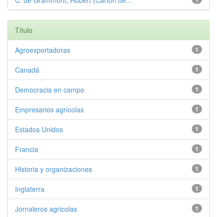
C. de Grammont, Hubert (Carton de...
Título
Agroexportadoras
1
Canadá
1
Democracia en campo
1
Empresarios agrícolas
1
Estados Unidos
1
Francia
1
Historia y organizaciones
1
Inglaterra
1
Jornaleros agricolas
1