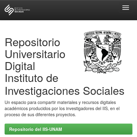
Skip
navigation
Repositorio
Universitario
Digital
Instituto de
Investigaciones Sociales
Un espacio para compartir materiales y recursos digitales
académicos producidos por los investigadores del IIS, en el
proceso de sus diferentes proyectos.
Repositorio del IIS-UNAM