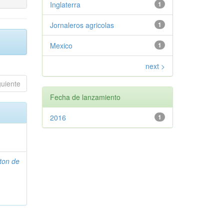
Inglaterra
1
Jornaleros agricolas
1
Mexico
1
next >
guiente
Fecha de lanzamiento
2016
1
ton de