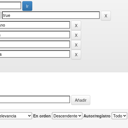
En orden
Autor/registro