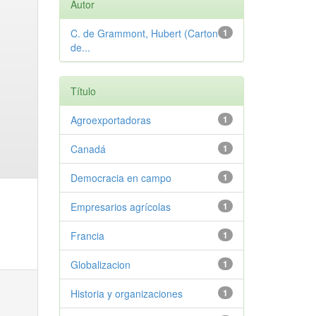
Autor
C. de Grammont, Hubert (Carton
1
de...
Título
Agroexportadoras
1
Canadá
1
Democracia en campo
1
Empresarios agrícolas
1
Francia
1
Globalizacion
1
Historia y organizaciones
1