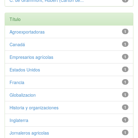
C. de Grammont, Hubert (Carton de...
Título
Agroexportadoras
1
Canadá
1
Empresarios agrícolas
1
Estados Unidos
1
Francia
1
Globalizacion
1
Historia y organizaciones
1
Inglaterra
1
Jornaleros agricolas
1