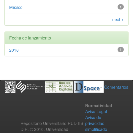
Mexico
1
next >
Fecha de lanzamiento
2016
1
Comentarios
Normatividad
Aviso Legal
Aviso de
Repositorio Universitario RUD-IIS
privacidad
D.R. © 2010. Universidad
simplificado