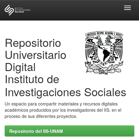
Skip
navigation
Repositorio
Universitario
Digital
Instituto de
Investigaciones Sociales
Un espacio para compartir materiales y recursos digitales
académicos producidos por los investigadores del IIS, en el
proceso de sus diferentes proyectos.
Repositorio del IIS-UNAM