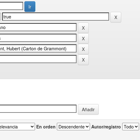
En orden
Autor/registro