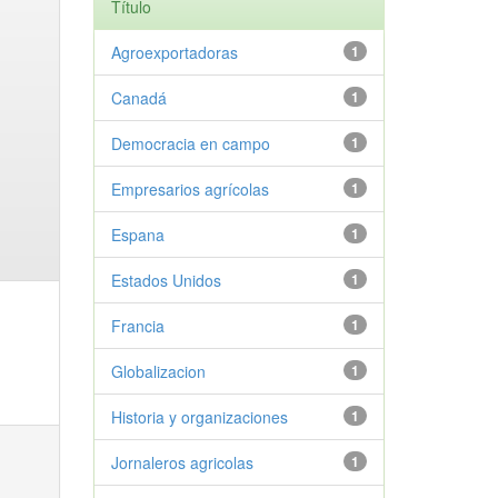
Título
Agroexportadoras
1
Canadá
1
Democracia en campo
1
Empresarios agrícolas
1
Espana
1
Estados Unidos
1
Francia
1
Globalizacion
1
Historia y organizaciones
1
Jornaleros agricolas
1