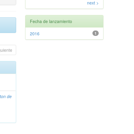
next >
Fecha de lanzamiento
2016
1
guiente
ton de