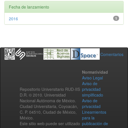
Fecha de lanzamiento
2016
1
Comentarios
Normatividad
Aviso Legal
Aviso de
Repositorio Universitario RUD-IIS
privacidad
D.R. © 2010. Universidad
simplificado
Nacional Autónoma de México.
Aviso de
Ciudad Universitaria, Coyoacán,
privacidad
C. P. 04510, Ciudad de México,
Lineamientos
México.
para la
Este sitio web puede ser utilizado
publicación de