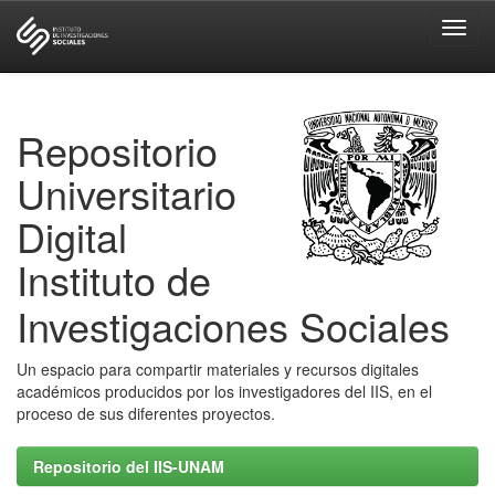
Skip
navigation
Repositorio
Universitario
Digital
Instituto de
Investigaciones Sociales
Un espacio para compartir materiales y recursos digitales
académicos producidos por los investigadores del IIS, en el
proceso de sus diferentes proyectos.
Repositorio del IIS-UNAM