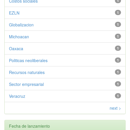
Costos sociales
1
EZLN
1
Globalizacion
1
Michoacan
1
Oaxaca
1
Politicas neoliberales
1
Recursos naturales
1
Sector empresarial
1
Veracruz
1
next >
Fecha de lanzamiento