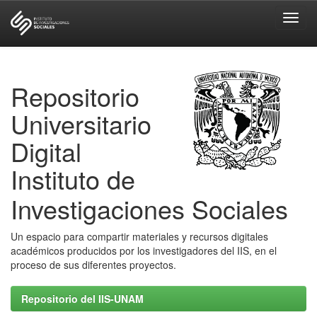
Skip
navigation
Repositorio
Universitario
Digital
Instituto de
Investigaciones Sociales
Un espacio para compartir materiales y recursos digitales
académicos producidos por los investigadores del IIS, en el
proceso de sus diferentes proyectos.
Repositorio del IIS-UNAM