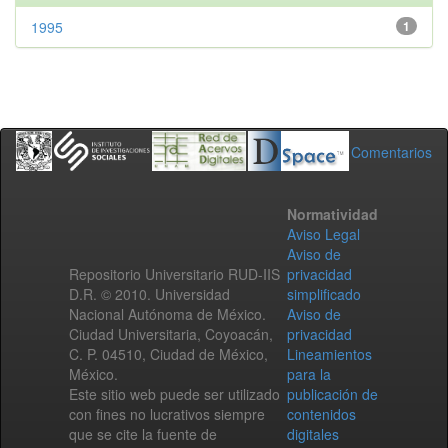
1995
1
Comentarios
Normatividad
Aviso Legal
Aviso de
Repositorio Universitario RUD-IIS
privacidad
D.R. © 2010. Universidad
simplificado
Nacional Autónoma de México.
Aviso de
Ciudad Universitaria, Coyoacán,
privacidad
C. P. 04510, Ciudad de México,
Lineamientos
México.
para la
Este sitio web puede ser utilizado
publicación de
con fines no lucrativos siempre
contenidos
que se cite la fuente de
digitales