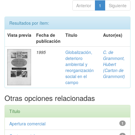
Anterior
1
Siguiente
Resultados por ítem:
Vista previa
Fecha de
Título
Autor(es)
publicación
1995
Globalización,
C. de
deterioro
Grammont,
ambiental y
Hubert
reorganización
(Carton de
social en el
Grammont)
campo
Otras opciones relacionadas
Título
Apertura comercial
1