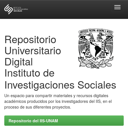
Skip
navigation
Repositorio
Universitario
Digital
Instituto de
Investigaciones Sociales
Un espacio para compartir materiales y recursos digitales
académicos producidos por los investigadores del IIS, en el
proceso de sus diferentes proyectos.
Repositorio del IIS-UNAM