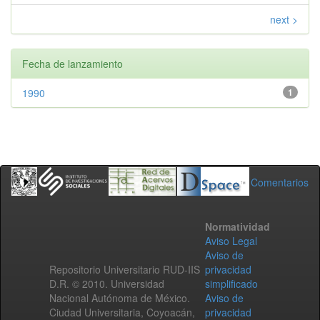
next >
Fecha de lanzamiento
1990
1
Comentarios
Normatividad
Aviso Legal
Aviso de
Repositorio Universitario RUD-IIS
privacidad
D.R. © 2010. Universidad
simplificado
Nacional Autónoma de México.
Aviso de
Ciudad Universitaria, Coyoacán,
privacidad