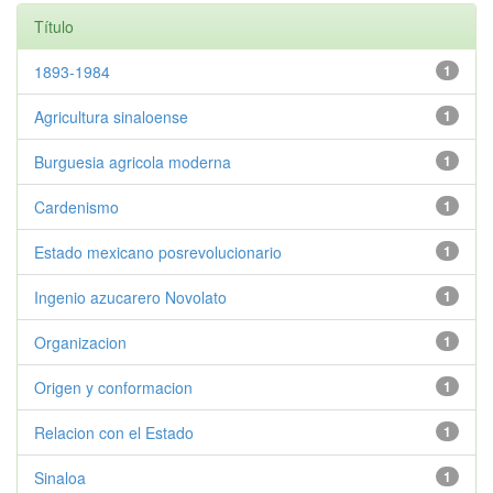
Título
1893-1984
1
Agricultura sinaloense
1
Burguesia agricola moderna
1
Cardenismo
1
Estado mexicano posrevolucionario
1
Ingenio azucarero Novolato
1
Organizacion
1
Origen y conformacion
1
Relacion con el Estado
1
Sinaloa
1