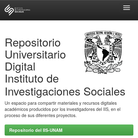
Skip
navigation
Repositorio
Universitario
Digital
Instituto de
Investigaciones Sociales
Un espacio para compartir materiales y recursos digitales
académicos producidos por los investigadores del IIS, en el
proceso de sus diferentes proyectos.
Repositorio del IIS-UNAM