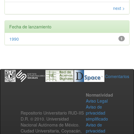
next >
Fecha de lanzamiento
1990
1
Comentarios
Normatividad
Aviso Legal
Aviso de
Repositorio Universitario RUD-IIS
privacidad
D.R. © 2010. Universidad
simplificado
Nacional Autónoma de México.
Aviso de
Ciudad Universitaria, Coyoacán,
privacidad