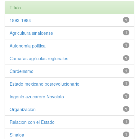
Título
1893-1984
1
Agricultura sinaloense
1
Autonomia politica
1
Camaras agricolas regionales
1
Cardenismo
1
Estado mexicano posrevolucionario
1
Ingenio azucarero Novolato
1
Organizacion
1
Relacion con el Estado
1
Sinaloa
1