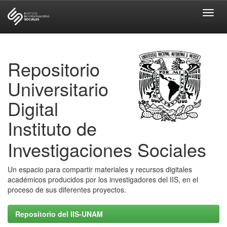
Skip
navigation
Repositorio
Universitario
Digital
Instituto de
Investigaciones Sociales
Un espacio para compartir materiales y recursos digitales
académicos producidos por los investigadores del IIS, en el
proceso de sus diferentes proyectos.
Repositorio del IIS-UNAM