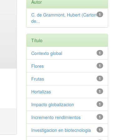
Autor
C. de Grammont, Hubert (Carton
1
de...
Título
Contexto global
1
Flores
1
Frutas
1
Hortalizas
1
Impacto globalizacion
1
Incremento rendimientos
1
Investigacion en biotecnologia
1