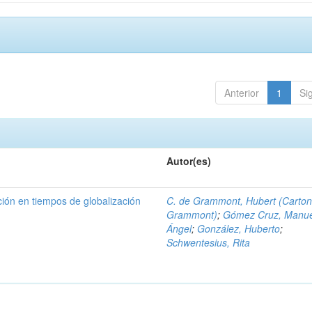
Anterior
1
Si
Autor(es)
ción en tiempos de globalización
C. de Grammont, Hubert (Carton
Grammont)
;
Gómez Cruz, Manue
Ángel
;
González, Huberto
;
Schwentesius, Rita