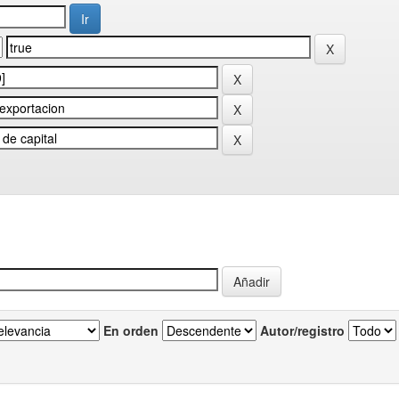
En orden
Autor/registro