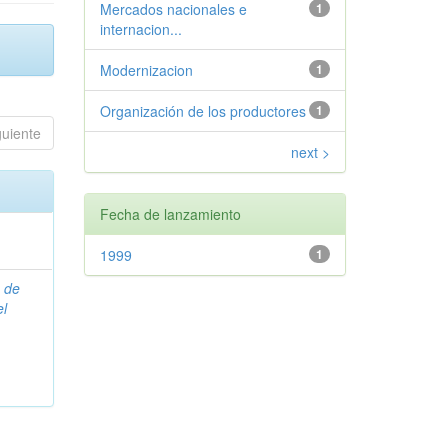
Mercados nacionales e
1
internacion...
Modernizacion
1
Organización de los productores
1
guiente
next >
Fecha de lanzamiento
1999
1
 de
l