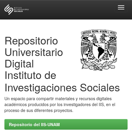
Skip
navigation
Repositorio
Universitario
Digital
Instituto de
Investigaciones Sociales
Un espacio para compartir materiales y recursos digitales
académicos producidos por los investigadores del IIS, en el
proceso de sus diferentes proyectos.
Repositorio del IIS-UNAM