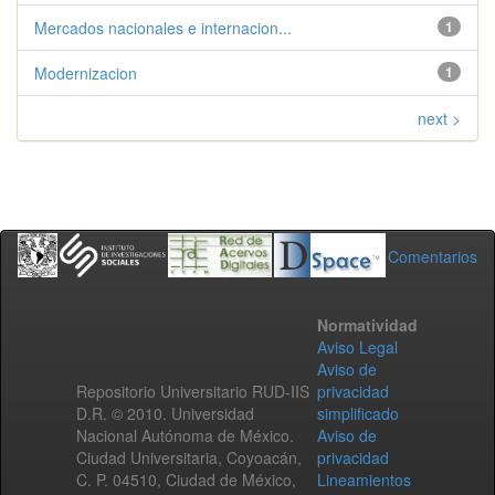
Mercados nacionales e internacion...
1
Modernizacion
1
next >
Comentarios
Normatividad
Aviso Legal
Aviso de
Repositorio Universitario RUD-IIS
privacidad
D.R. © 2010. Universidad
simplificado
Nacional Autónoma de México.
Aviso de
Ciudad Universitaria, Coyoacán,
privacidad
C. P. 04510, Ciudad de México,
Lineamientos