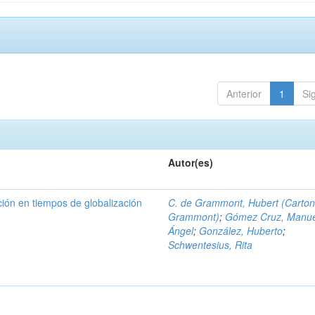
Anterior
1
Si
Autor(es)
ción en tiempos de globalización
C. de Grammont, Hubert (Carton
Grammont)
;
Gómez Cruz, Manue
Ángel
;
González, Huberto
;
Schwentesius, Rita