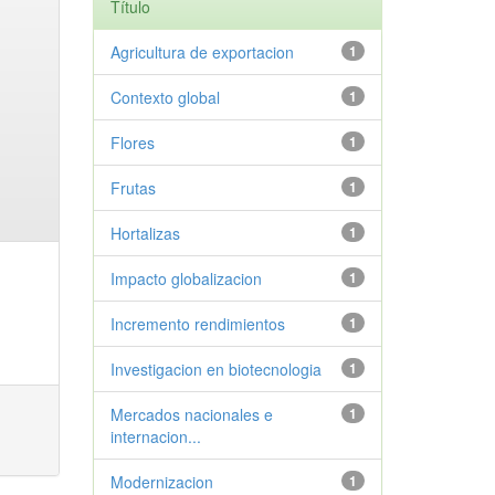
Título
Agricultura de exportacion
1
Contexto global
1
Flores
1
Frutas
1
Hortalizas
1
Impacto globalizacion
1
Incremento rendimientos
1
Investigacion en biotecnologia
1
Mercados nacionales e
1
internacion...
Modernizacion
1