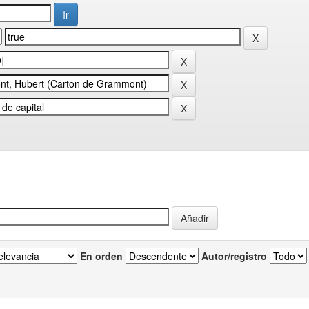
En orden
Autor/registro