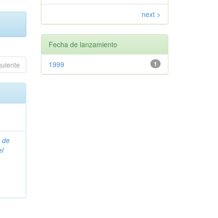
next >
Fecha de lanzamiento
1999
1
guiente
 de
l