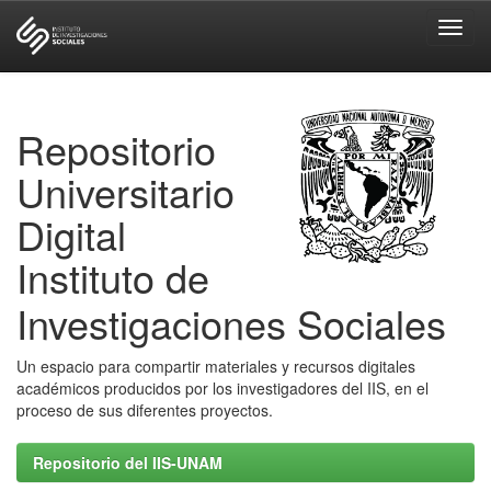
Skip
navigation
Repositorio
Universitario
Digital
Instituto de
Investigaciones Sociales
Un espacio para compartir materiales y recursos digitales
académicos producidos por los investigadores del IIS, en el
proceso de sus diferentes proyectos.
Repositorio del IIS-UNAM