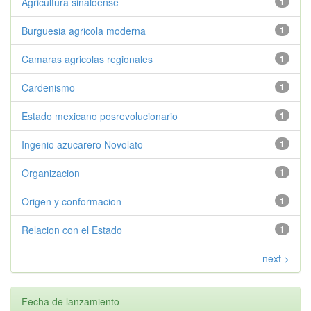
Agricultura sinaloense
1
Burguesia agricola moderna
1
Camaras agricolas regionales
1
Cardenismo
1
Estado mexicano posrevolucionario
1
Ingenio azucarero Novolato
1
Organizacion
1
Origen y conformacion
1
Relacion con el Estado
1
next >
Fecha de lanzamiento