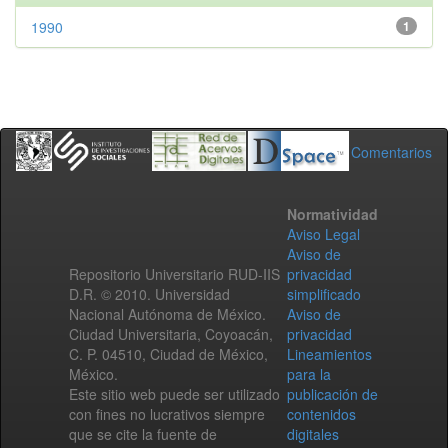
1990
1
Comentarios
Normatividad
Aviso Legal
Aviso de
Repositorio Universitario RUD-IIS
privacidad
D.R. © 2010. Universidad
simplificado
Nacional Autónoma de México.
Aviso de
Ciudad Universitaria, Coyoacán,
privacidad
C. P. 04510, Ciudad de México,
Lineamientos
México.
para la
Este sitio web puede ser utilizado
publicación de
con fines no lucrativos siempre
contenidos
que se cite la fuente de
digitales