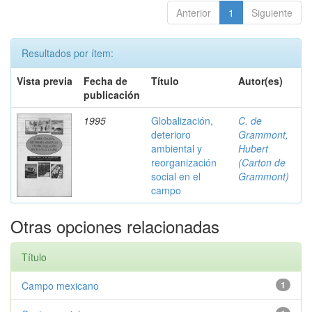
Anterior
1
Siguiente
Resultados por ítem:
Vista previa
Fecha de
Título
Autor(es)
publicación
1995
Globalización,
C. de
deterioro
Grammont,
ambiental y
Hubert
reorganización
(Carton de
social en el
Grammont)
campo
Otras opciones relacionadas
Título
Campo mexicano
1