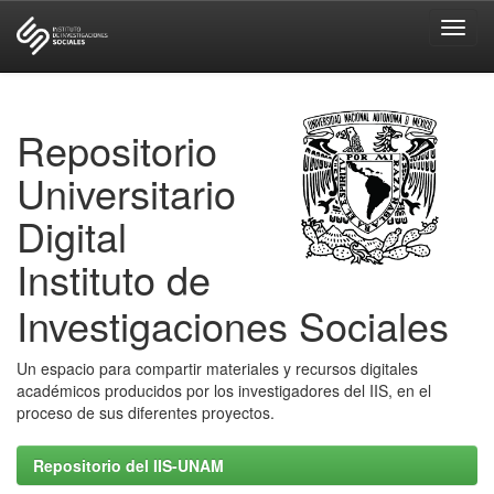
Skip
navigation
Repositorio
Universitario
Digital
Instituto de
Investigaciones Sociales
Un espacio para compartir materiales y recursos digitales
académicos producidos por los investigadores del IIS, en el
proceso de sus diferentes proyectos.
Repositorio del IIS-UNAM