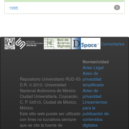
1995
1
Comentarios
Normatividad
Aviso Legal
Aviso de
Repositorio Universitario RUD-IIS
privacidad
D.R. © 2010. Universidad
simplificado
Nacional Autónoma de México.
Aviso de
Ciudad Universitaria, Coyoacán,
privacidad
C. P. 04510, Ciudad de México,
Lineamientos
México.
para la
Este sitio web puede ser utilizado
publicación de
con fines no lucrativos siempre
contenidos
que se cite la fuente de
digitales