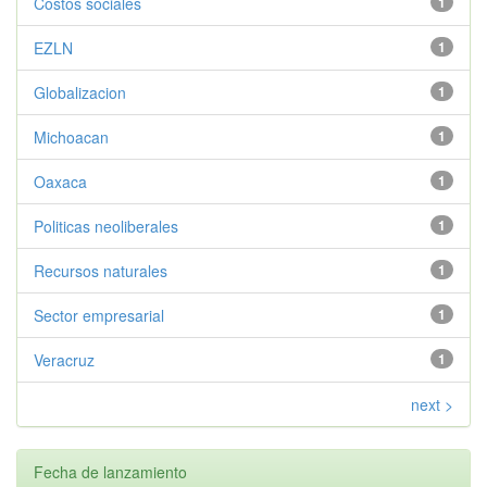
Costos sociales
1
EZLN
1
Globalizacion
1
Michoacan
1
Oaxaca
1
Politicas neoliberales
1
Recursos naturales
1
Sector empresarial
1
Veracruz
1
next >
Fecha de lanzamiento