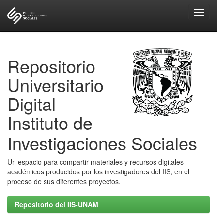
Skip
navigation
Repositorio
Universitario
Digital
Instituto de
Investigaciones Sociales
Un espacio para compartir materiales y recursos digitales
académicos producidos por los investigadores del IIS, en el
proceso de sus diferentes proyectos.
Repositorio del IIS-UNAM