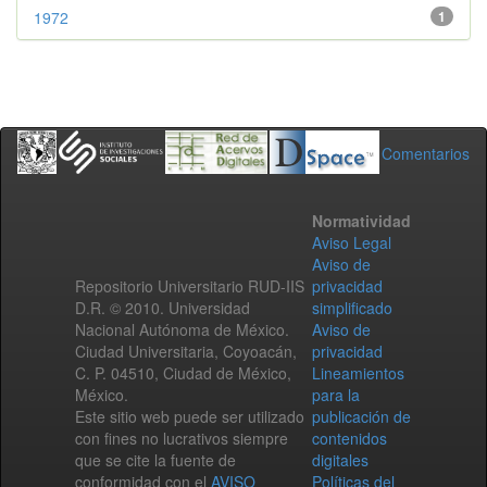
1972
1
Comentarios
Normatividad
Aviso Legal
Aviso de
Repositorio Universitario RUD-IIS
privacidad
D.R. © 2010. Universidad
simplificado
Nacional Autónoma de México.
Aviso de
Ciudad Universitaria, Coyoacán,
privacidad
C. P. 04510, Ciudad de México,
Lineamientos
México.
para la
Este sitio web puede ser utilizado
publicación de
con fines no lucrativos siempre
contenidos
que se cite la fuente de
digitales
conformidad con el
AVISO
Políticas del