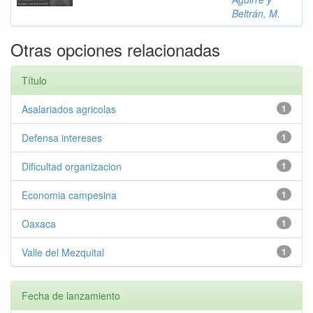
Beltrán, M.
Otras opciones relacionadas
Título
Asalariados agricolas
1
Defensa intereses
1
Dificultad organizacion
1
Economia campesina
1
Oaxaca
1
Valle del Mezquital
1
Fecha de lanzamiento